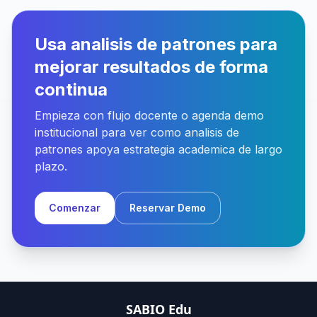
Usa analisis de patrones para
mejorar resultados de forma
continua
Empieza con flujo docente o agenda demo
institucional para ver como analisis de
patrones apoya estrategia academica de largo
plazo.
Comenzar
Reservar Demo
SABIO Edu